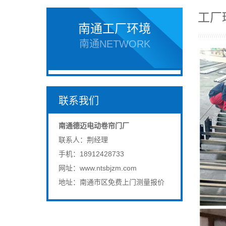
工厂
南通工厂环境
南通NETWORK
联系我们
南通德迈电动卷帘门厂
联系人：荆经理
手机：18912428733
网址：www.ntsbjzm.com
地址：南通市区免费上门测量报价