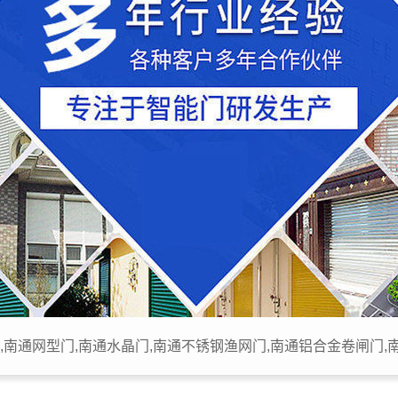
,南通网型门,南通水晶门,南通不锈钢渔网门,南通铝合金卷闸门,