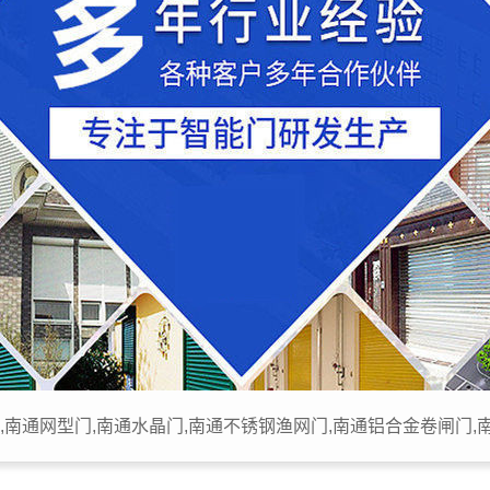
,南通网型门,南通水晶门,南通不锈钢渔网门,南通铝合金卷闸门,